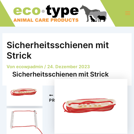
Zum
Post
Ma
Inhalt
navigation
Me
springen
Sicherheitsschienen mit
Strick
Von
ecowpadmin
/
24. Dezember 2023
Sicherheitsschienen mit Strick
NEXT
PREVIOUS