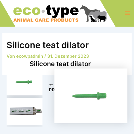
Zum
Post
Ma
Inhalt
navigation
Me
springen
Silicone teat dilator
Von
ecowpadmin
/
31. Dezember 2023
Silicone teat dilator
NEXT
PREVIOUS